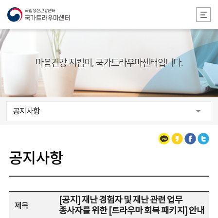
본문 바로가기
마음건강 지킴이, 국가트라우마센터입니다.
공지사항
카카오톡
카카오스토리
페이스북
트위터
공지사항
[공지] 재난 경험자 및 재난 관련 업무
제목
종사자를 위한 [트라우마 회복 패키지] 안내