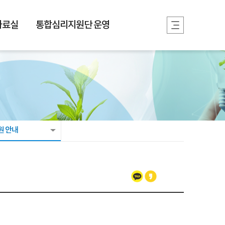
자료실
통합심리지원단 운영
원 안내
카카오톡
카카오스토리
페이스북
트위터