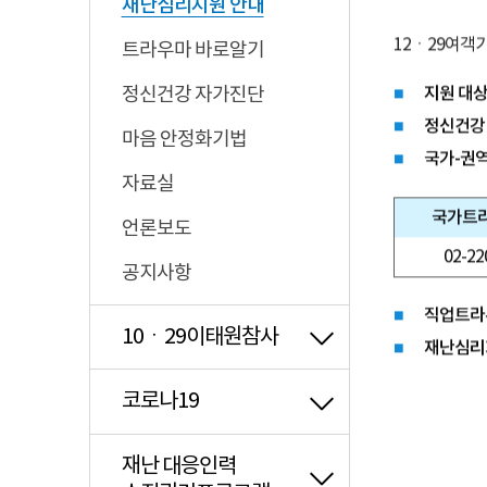
재난심리지원 안내
12ㆍ29여객
트라우마 바로알기
정신건강 자가진단
■
지원 대상
■
정신건강
마음 안정화기법
■
국가-권
자료실
국가
트
언론보도
02-22
공지사항
■
직업트라
10ㆍ29이태원참사
■
재난심리
코로나19
재난 대응인력