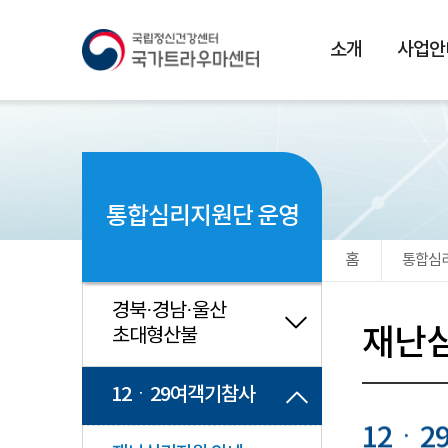
본문 바로가기
소개
사업안
통합심리지원단 운영
홈
통합심
경북·경남·울산
재난
초대형산불
12ㆍ29여객기참사
12ㆍ