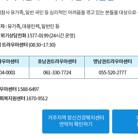
기참사 유가족, 일반 국민 등 심리적인 어려움을 겪고 있는 분들을 대상으로
자 :
유가족, 대응인력, 일반인 등
 위기상담전화
1577-0199 (24시간 운영)
역 트라우마센터
(08:30~17:30)
라우마센터
호남권
트라우마센터
영남권
트라우마센터
04-0001
061-330-7724
055-520-2777
우마센터
1588-6497
회복지원센터
1670-9512
거주지역 정신건강복지센터
연락처 확인하기