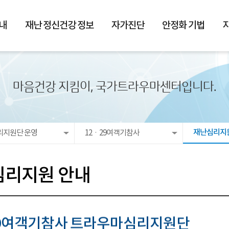
내
재난 정신건강 정보
자가진단
안정화 기법
마음건강 지킴이, 국가트라우마센터입니다.
재난심리지
리지원단 운영
12ㆍ29여객기참사
심리지원 안내
29여객기참사 트라우마심리지원단