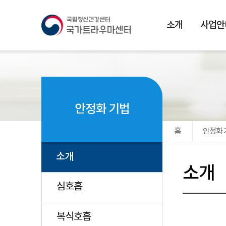
본문 바로가기
소개
사업안
안정화 기법
홈
안정화 
소개
소개
심호흡
복식호흡