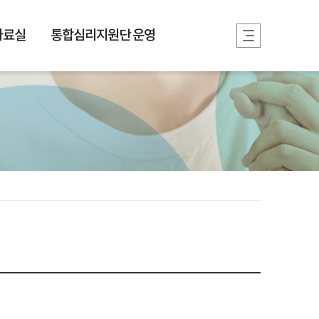
자료실
통합심리지원단 운영
카카오톡
카카오스토리
페이스북
트위터