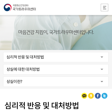
본문 바로가기
마음건강 지킴이, 국가트라우마센터입니다.
심리적 반응 및 대처방법
상실에 대한 대처방법
상실이란?
카카오톡
카카오스토리
페이스북
트위터
심리적 반응 및 대처방법