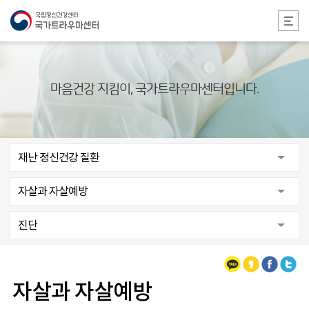
본문 바로가기
마음건강 지킴이, 국가트라우마센터입니다.
재난 정신건강 질환
자살과 자살예방
진단
카카오톡
카카오스토리
페이스북
트위터
자살과 자살예방