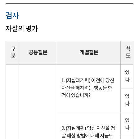
검사
자살의 평가
구
척
공통질문
개별질문
분
도
있
다
1. (자살과거력) 이전에 당신
자신을 해치려는 행동을 한
적이 있습니까?
없
다
있
다
2. (자살계획) 당신 자신을 정
말 해칠 방법에 대해 지금도