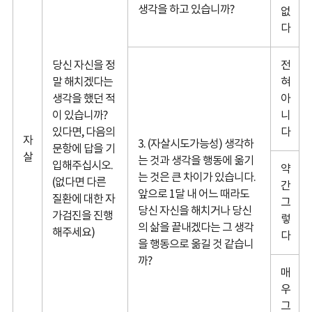
생각을 하고 있습니까?
없
다
당신 자신을 정
전
말 해치겠다는
혀
생각을 했던 적
아
이 있습니까?
니
있다면, 다음의
다
자
3. (자살시도가능성) 생각하
문항에 답을 기
살
는 것과 생각을 행동에 옮기
입해주십시오.
약
는 것은 큰 차이가 있습니다.
(없다면 다른
간
앞으로 1달 내 어느 때라도
질환에 대한 자
그
당신 자신을 해치거나 당신
가검진을 진행
렇
의 삶을 끝내겠다는 그 생각
해주세요)
다
을 행동으로 옮길 것 같습니
까?
매
우
그