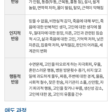
반응
가 안됨, 통증(두통, 근육통, 흉통 등), 설사, 쉴게
놀람, 면역력 저하, 몸이 떨림, 탈모, 근력이 약해짐
믿을 수 없음, 비현실적 감각, 죽음에 대해 부인, 죽
음에 대한 반복적인 생각, 고인에 대한 생각에 몰
인지적
두, 절대자에 대한 원망, 의존, 고인과 관련된 침습
반응
적 사고, 삶과 죽음에 대한 고민, 기억력 저하, 낮은
자존감, 집중력 저하, 부적절감, 판단의 어려움, 세
계관의 변화
수면문제, 고인을 떠오르게 하는 자극회피, 우울,
혼란스러운 행동, 병원 방문횟수 증가, 쉬지 않고
행동적
일에 과도하게 몰두, 짜증, 주변에 대한 경계, 울음,
반응
사회적 철수, 잦은 한숨, 자기관리 소홀, 산만함, 자
기 파괴적 행동, 고인을 찾거나 부름, 생산성 감소,
고인에 대한 꿈, 고인의 유품을 간수
애도 과정