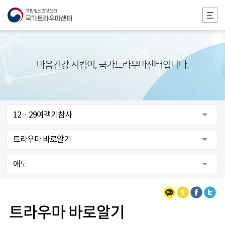
본문 바로가기
마음건강 지킴이, 국가트라우마센터입니다.
12ㆍ29여객기참사
트라우마 바로알기
애도
카카오톡
카카오스토리
페이스북
트위터
트라우마 바로알기